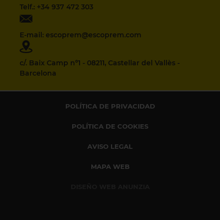
Telf.: +34 937 472 303
E-mail: escoprem@escoprem.com
c/. Baix Camp nº1 - 08211, Castellar del Vallès -
Barcelona
POLÍTICA DE PRIVACIDAD
POLÍTICA DE COOKIES
AVISO LEGAL
MAPA WEB
DISEÑO WEB ANUNZIA