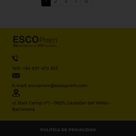
1
2
3
»
»|
Telf.: +34 937 472 303
E-mail: escoprem@escoprem.com
c/. Baix Camp nº1 - 08211, Castellar del Vallès -
Barcelona
POLÍTICA DE PRIVACIDAD