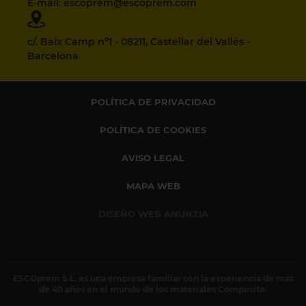
E-mail: escoprem@escoprem.com
c/. Baix Camp nº1 - 08211, Castellar del Vallès -
Barcelona
POLÍTICA DE PRIVACIDAD
POLÍTICA DE COOKIES
AVISO LEGAL
MAPA WEB
DISEÑO WEB ANUNZIA
ESCOprem S.L. es una empresa familiar con la experiencia de más
de 40 años en el mundo de los materiales Composite.