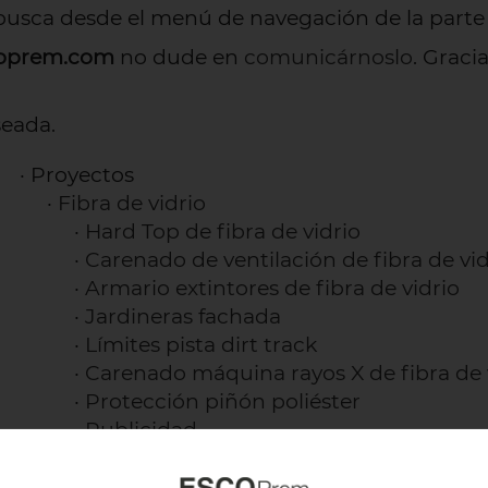
busca desde el menú de navegación de la parte 
coprem.com
no dude en
comunicárnoslo
. Gracia
seada.
· Proyectos
·
Fibra de vidrio
·
Hard Top de fibra de vidrio
·
Carenado de ventilación de fibra de vidr
·
Armario extintores de fibra de vidrio
·
Jardineras fachada
·
Límites pista dirt track
·
Carenado máquina rayos X de fibra de 
·
Protección piñón poliéster
·
Publicidad
·
Protección de fibra de vidrio
·
Tapa a medida para un pozo