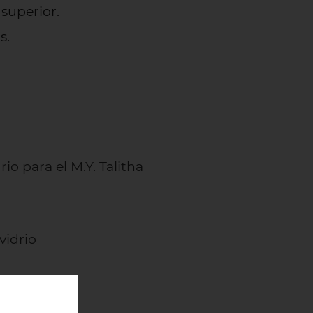
superior.
s.
io para el M.Y. Talitha
vidrio