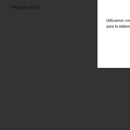
·
Mapa web
Utilizamos coo
para la elabo