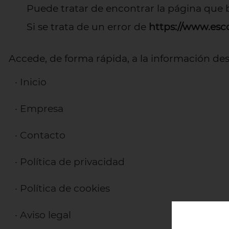
Puede tratar de encontrar la página que 
Si se trata de un error de
https://www.es
Accede, de forma rápida, a la información de
·
Inicio
·
Empresa
·
Contacto
·
Política de privacidad
·
Política de cookies
·
Aviso legal