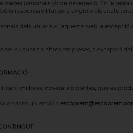
es dades personals i/o de navegació. En la resta
bé la responsabilitat serà exigible als citats terc
rsonals dels usuaris d`aquesta web, a excepció d
ls seus usuaris a altres empreses, a excepció del
NFORMACIÓ
ificant millores, novetats o ofertes, que es pr
a enviant un email a
escoprem@escoprem.c
 CONTINGUT