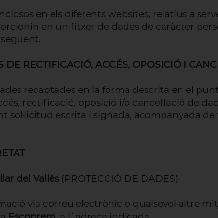
closos en els diferents websites, relatius a serv
orcionin en un fitxer de dades de caràcter perso
a següent.
 DE RECTIFICACIÓ, ACCÉS, OPOSICIÓ I CAN
dades recaptades en la forma descrita en el punt 
cés, rectificació, oposició i/o cancel·lació de da
t sol·licitud escrita i signada, acompanyada de 
RETAT
lar del Vallès
(PROTECCIÓ DE DADES)
ormació via correu electrònic o qualsevol altre m
 a
Escoprem
, a l`adreça indicada.