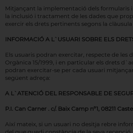
Mitjançant la implementació dels formularis in
la inclusió i tractament de les dades que prop
exercir els drets pertinents segons la clàusul
INFORMACIÓ A L`USUARI SOBRE ELS DRETS
Els usuaris podran exercitar, respecte de les 
Orgànica 15/1999, i en particular els drets d`ac
podran exercitar-se per cada usuari mitjançan
següent adreça:
A L`ATENCIÓ DEL RESPONSABLE DE SEGU
P.I. Can Carner . c/. Baix Camp nº1, 08211 Castel
Així mateix, si un usuari no desitja rebre inf
del que quedi constància de la seva recepció,