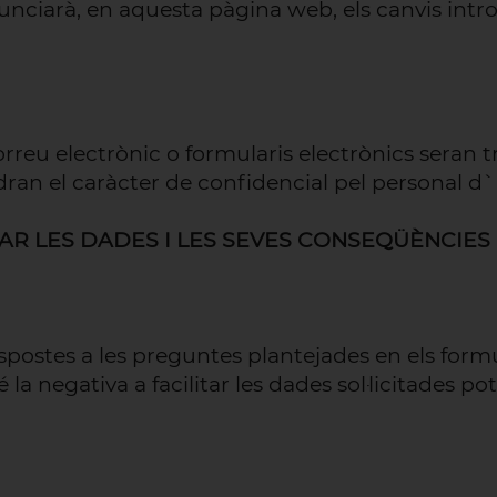
nciarà, en aquesta pàgina web, els canvis introd
reu electrònic o formularis electrònics seran t
ndran el caràcter de confidencial pel personal d`
AR LES DADES I LES SEVES CONSEQÜÈNCIES
espostes a les preguntes plantejades en els form
 la negativa a facilitar les dades sol·licitades p