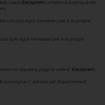
 dels casos
Escoprem
col·laborarà perquè els
ers.
el cas que sigui necessari per a la pròpia
 cas que sigui necessari per a la pròpia
odueixin en aquesta pàgina web d`
Escoprem
.
om
(consignar l`adreça pel departament