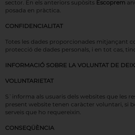
sector. En els anteriors supòsits
Escoprem
anu
posada en pràctica.
CONFIDENCIALITAT
Totes les dades proporcionades mitjançant cor
protecció de dades personals, i en tot cas, ti
INFORMACIÓ SOBRE LA VOLUNTAT DE DEIX
VOLUNTARIETAT
S`informa als usuaris dels websites que les r
present website tenen caràcter voluntari, si bé
serveis que ho requereixin.
CONSEQÜÈNCIA