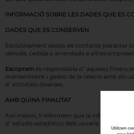
INFORMACIÓ SOBRE LES DADES QUE ES CO
DADES QUE ES CONSERVEN
Exclusivament dades de contacte (caràcter b
venuda, cedida o arrendada a altres empreses, 
Escoprem
és responsable d`aquests fitxers de
manteniment i gestió de la relació amb els usu
d`activitats diverses.
AMB QUINA FINALITAT
Així mateix, li informem que la informació de l
d`estudis estadístics dels usuaris registrats.
Utilitzem coo