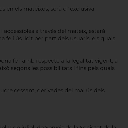
os en els mateixos, serà d`exclusiva
i accessibles a través del mateix, estarà
 fe i ús lícit per part dels usuaris, els quals
bona fe i amb respecte a la legalitat vigent, a
 això segons les possibilitats i fins pels quals
lucre cessant, derivades del mal ús dels
11 de juliol, de Serveis de la Societat de la