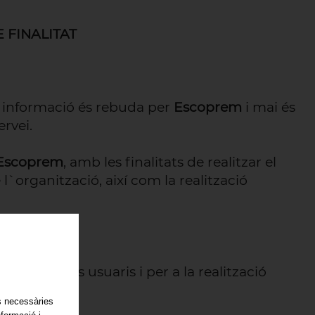
 FINALITAT
a informació és rebuda per
Escoprem
i mai és
ervei.
Escoprem
, amb les finalitats de realitzar el
l`organització, així com la realització
icació dels usuaris i per a la realització
es necessàries