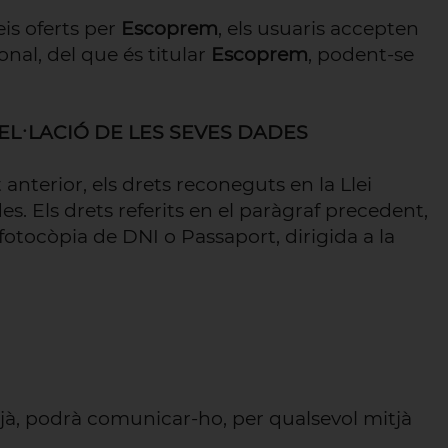
eis oferts per
Escoprem
, els usuaris accepten
nal, del que és titular
Escoprem
, podent-se
CEL·LACIÓ DE LES SEVES DADES
anterior, els drets reconeguts en la Llei
des. Els drets referits en el paràgraf precedent,
fotocòpia de DNI o Passaport, dirigida a la
itjà, podrà comunicar-ho, per qualsevol mitjà