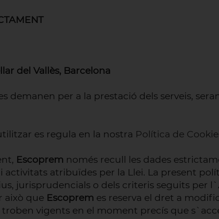
ACTAMENT
llar del Vallès, Barcelona
 es demanen per a la prestació dels serveis, ser
tilitzar es regula en la nostra
Política de Cookie
ent,
Escoprem
només recull les dades estrictamen
is i activitats atribuïdes per la Llei. La present 
tius, jurisprudencials o dels criteris seguits pe
r això que
Escoprem
es reserva el dret a modific
es troben vigents en el moment precís que s`acce