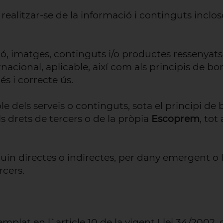
ealitzar-se de la informació i continguts inclos
ió, imatges, continguts i/o productes ressenyats 
nacional, aplicable, així com als principis de bona
s i correcte ús.
e dels serveis o continguts, sota el principi de 
ls drets de tercers o de la pròpia
Escoprem
, tot
guin directes o indirectes, per dany emergent o 
rcers.
t en l`article 10 de la vigent Llei 34/2002, del 