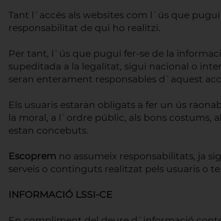
Tant l`accés als websites com l`ús que pugui r
responsabilitat de qui ho realitzi.
Per tant, l`ús que pugui fer-se de la informac
supeditada a la legalitat, sigui nacional o inter
seran enterament responsables d`aquest accé
Els usuaris estaran obligats a fer un ús raonabl
la moral, a l`ordre públic, als bons costums, a
estan concebuts.
Escoprem
no assumeix responsabilitats, ja si
serveis o continguts realitzat pels usuaris o te
INFORMACIÓ LSSI-CE
En compliment del deure d`informació contempla