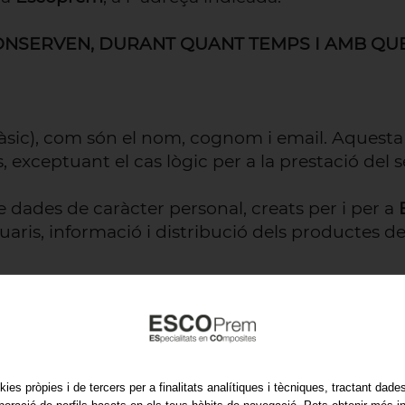
NSERVEN, DURANT QUANT TEMPS I AMB QUE
àsic), com són el nom, cognom i email. Aquest
exceptuant el cas lògic per a la prestació del s
 dades de caràcter personal, creats per i per a
aris, informació i distribució dels productes de 
es bases de dades podrà ser usada per a la identif
kies pròpies i de tercers per a finalitats analítiques i tècniques, tractant dad