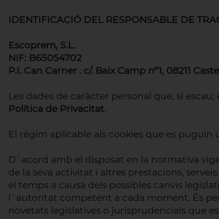
IDENTIFICACIÓ DEL RESPONSABLE DE TR
Escoprem, S.L.
NIF: B65054702
P.I. Can Carner . c/. Baix Camp nº1, 08211 Caste
Les dades de caràcter personal que, si escau,
Política de Privacitat
.
El règim aplicable als cookies que es puguin u
D`acord amb el disposat en la normativa vig
de la seva activitat i altres prestacions, serve
el temps a causa dels possibles canvis legisla
l`autoritat competent a cada moment. És pe
novetats legislatives o jurisprudencials que 