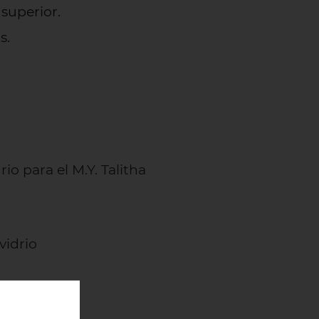
superior.
s.
io para el M.Y. Talitha
vidrio