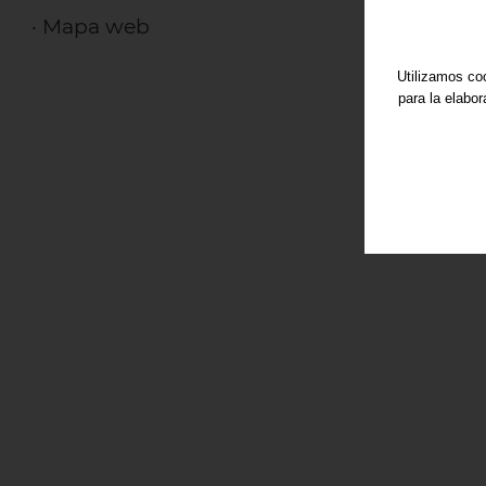
·
Mapa web
Utilizamos coo
para la elabo