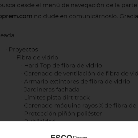
busca desde el menú de navegación de la parte 
coprem.com
no dude en
comunicárnoslo
. Gracia
seada.
· Proyectos
·
Fibra de vidrio
·
Hard Top de fibra de vidrio
·
Carenado de ventilación de fibra de vidr
·
Armario extintores de fibra de vidrio
·
Jardineras fachada
·
Límites pista dirt track
·
Carenado máquina rayos X de fibra de 
·
Protección piñón poliéster
·
Publicidad
·
Protección de fibra de vidrio
·
Tapa a medida para un pozo