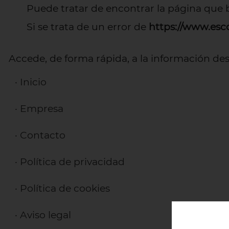
Puede tratar de encontrar la página que 
Si se trata de un error de
https://www.es
Accede, de forma rápida, a la información de
·
Inicio
·
Empresa
·
Contacto
·
Política de privacidad
·
Política de cookies
·
Aviso legal